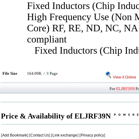
Fixed Inductors (Chip Induc
High Frequency Use (Non 
Core) RF, RE, ND, NC, N
compliant
Fixed Inductors (Chip Ind
File Size
164.09K /
8
Page
View it Online
For
ELJRF39N
Fo
Price & Availability of ELJRF39N
[
Add Bookmark
] [
Contact Us
] [
Link exchange
] [
Privacy policy
]