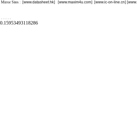
Mirror Sites : [
www.datasheet.hk
] [
www.maxim4u.com
] [
www.ic-on-line.cn
] [
www.
.
.
.
.
.
0.15953493118286